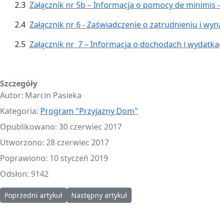
2.3
Załącznik nr 5b – Informacja o pomocy de minimis 
2.4
Załącznik nr 6 - Zaświadczenie o zatrudnieniu i wy
2.5
Załącznik nr 7 – Informacja o dochodach i wydatka
Szczegóły
Autor:
Marcin Pasieka
Kategoria:
Program "Przyjazny Dom"
Opublikowano: 30 czerwiec 2017
Utworzono: 28 czerwiec 2017
Poprawiono: 10 styczeń 2019
Odsłon: 9142
Poprzedni artykuł: Nabór wniosków Nr 1/2017 - Wyjaśnienie doty
Następny artykuł: Program "Przyjazny Dom" 
Poprzedni artykuł
Następny artykuł