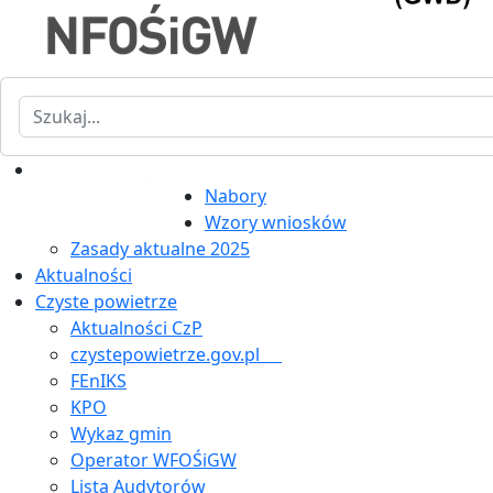
Szukaj
Nabory
Wzory wniosków
Zasady aktualne 2025
Aktualności
Czyste powietrze
Aktualności CzP
czystepowietrze.gov.pl
FEnIKS
KPO
Wykaz gmin
Operator WFOŚiGW
Lista Audytorów