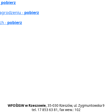
-
pobierz
nagrodzeniu -
pobierz
ch -
pobierz
czące Załącznika nr 2 do wniosku o dofinansowanie
- nabór wniosków Nr 2/2017
WFOŚIGW w Rzeszowie,
35-030 Rzeszów, ul. Zygmuntowska 9
tel. 17 853 63 81, fax wew.: 102