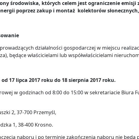
ony środowiska, których celem jest ograniczenie emisj
ergii poprzez zakup i montaż kolektorów słonecznych, 
nsowanie
rowadzących działalności gospodarczej w miejscu realizacj
), będące właścicielami lub współwłaścicielami nieruchomo
e
od 17 lipca 2017 roku do 18 sierpnia 2017 roku.
rowej w godzinach od 8:00 do 15:00 w sekretariacie Biura
szki 2, 37-700 Przemyśl,
adzka 1, 38-400 Krosno.
zęcia naboru i po terminie zakończenia naboru nie będą p