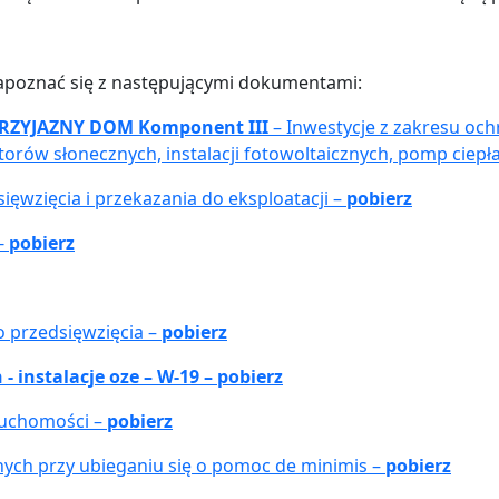
apoznać się z następującymi dokumentami:
PRZYJAZNY DOM Komponent III
– Inwestycje z zakresu och
torów słonecznych, instalacji fotowoltaicznych, pomp ciepła
ięwzięcia i przekazania do eksploatacji –
pobierz
 -
pobierz
o przedsięwzięcia –
pobierz
 instalacje oze – W-19 – pobierz
eruchomości –
pobierz
anych przy ubieganiu się o pomoc de minimis –
pobierz