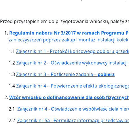
Przed przystąpieniem do przygotowania wniosku, należy z
1.
Regulamin naboru Nr 3/2017 w ramach Programu 
zanieczyszczeń poprzez zakup i montaż instalacji kolek
1.1
Załącznik nr 1 - Protokół końcowego odbioru przeds
1.2
Załącznik nr 2 – Oświadczenie wykonawcy instalacji
1.3
Załącznik nr 3 – Rozliczenie zadania –
pobierz
1.4
Załącznik nr 4 – Potwierdzenie efektu ekologiczneg
2.
Wzór wniosku o dofinansowanie dla osób fizycznych -
2.1
Załącznik nr 4 - Oświadczenie współwłaściciela ni
2.2
Załącznik nr 5a - Formularz informacji przedstawi