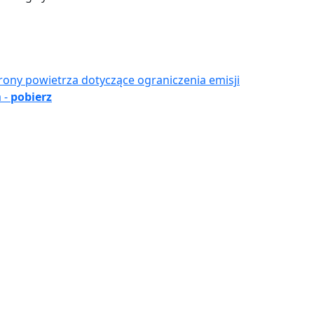
rony powietrza dotyczące ograniczenia emisji
 -
pobierz