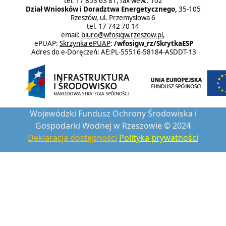
tel. 17 853 63 81, fax wew.: 102
Dział Wniosków i Doradztwa Energetycznego,
35-105
Rzeszów, ul. Przemysłowa 6
tel. 17 742 70 14
email:
biuro@wfosigw.rzeszow.pl
,
ePUAP:
Skrzynka ePUAP
:
/wfosigw_rz/SkrytkaESP
Adres do e-Doręczeń: AE:PL-55516-58184-ASDDT-13
Wojewódzki Fundusz Ochrony Środowiska i
Gospodarki Wodnej w Rzeszowie © 2024
Deklaracja dostępności
Polityka prywatności