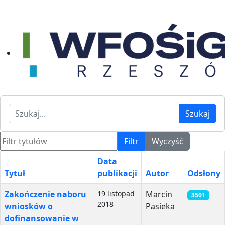
Szukaj
Szukaj
Filtr tytułów
Filtr
Wyczyść
Data
Tytuł
publikacji
Autor
Odsłony
Spis artykułów
Zakończenie naboru
19 listopad
Marcin
3501
2018
wniosków o
Pasieka
dofinansowanie w