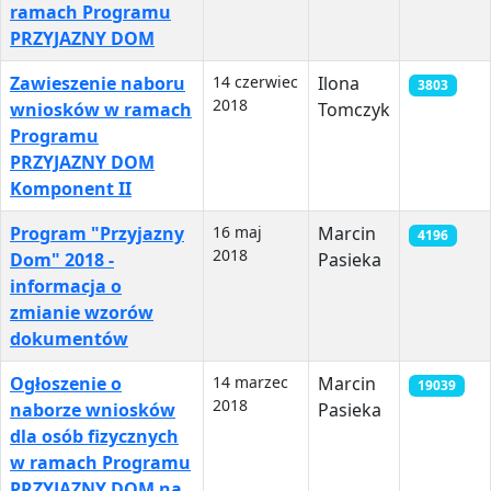
ramach Programu
PRZYJAZNY DOM
Zawieszenie naboru
14 czerwiec
Ilona
3803
2018
wniosków w ramach
Tomczyk
Programu
PRZYJAZNY DOM
Komponent II
Program "Przyjazny
16 maj
Marcin
4196
2018
Dom" 2018 -
Pasieka
informacja o
zmianie wzorów
dokumentów
Ogłoszenie o
14 marzec
Marcin
19039
2018
naborze wniosków
Pasieka
dla osób fizycznych
w ramach Programu
PRZYJAZNY DOM na