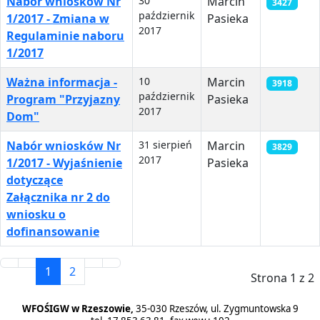
Nabór wniosków Nr
30
Marcin
3427
październik
1/2017 - Zmiana w
Pasieka
2017
Regulaminie naboru
1/2017
Ważna informacja -
10
Marcin
3918
październik
Program "Przyjazny
Pasieka
2017
Dom"
Nabór wniosków Nr
31 sierpień
Marcin
3829
2017
1/2017 - Wyjaśnienie
Pasieka
dotyczące
Załącznika nr 2 do
wniosku o
dofinansowanie
1
2
Strona 1 z 2
WFOŚIGW w Rzeszowie,
35-030 Rzeszów, ul. Zygmuntowska 9