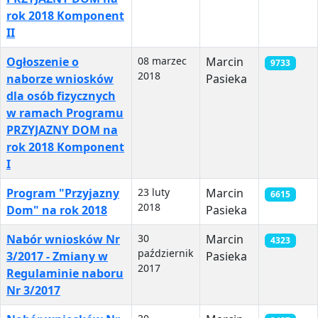
rok 2018 Komponent
II
Ogłoszenie o
08 marzec
Marcin
9733
2018
naborze wniosków
Pasieka
dla osób fizycznych
w ramach Programu
PRZYJAZNY DOM na
rok 2018 Komponent
I
Program "Przyjazny
23 luty
Marcin
6615
2018
Dom" na rok 2018
Pasieka
Nabór wniosków Nr
30
Marcin
4323
październik
3/2017 - Zmiany w
Pasieka
2017
Regulaminie naboru
Nr 3/2017