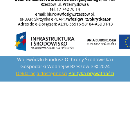
Rzeszów, ul. Przemysłowa 6
tel. 17 742 70 14
email:
biuro@wfosigw.rzeszow.pl
,
ePUAP:
Skrzynka ePUAP
:
/wfosigw_rz/SkrytkaESP
Adres do e-Doręczeń: AE:PL-55516-58184-ASDDT-13
Wojewódzki Fundusz Ochrony Środowiska i
Gospodarki Wodnej w Rzeszowie © 2024
Deklaracja dostępności
Polityka prywatności