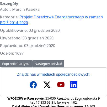
Szczegóły
Autor:
Marcin Pasieka
Kategoria:
Projekt Doradztwa Energetycznego w ramach
POiŚ 2014-2020
Opublikowano: 03 grudzień 2020
Utworzono: 03 grudzień 2020
Poprawiono: 03 grudzień 2020
Odsłon: 1697
Poprzedni artykuł: Prezentacja Programu „CZYSTE POWIETRZE” w r
Następny artykuł: Zapytanie ofertowe 29/202
Poprzedni artykuł
Następny artykuł
Znajdź nas w mediach społecznościowych:
WFOŚIGW w Rzeszowie,
35-030 Rzeszów, ul. Zygmuntowska 9
tel. 17 853 63 81, fax wew.: 102
Dział Wniosków i Doradztwa Energetycznego,
35-105