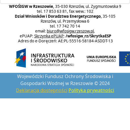
WFOŚIGW w Rzeszowie,
35-030 Rzeszów, ul. Zygmuntowska 9
tel. 17 853 63 81, fax wew.: 102
Dział Wniosków i Doradztwa Energetycznego,
35-105
Rzeszów, ul. Przemysłowa 6
tel. 17 742 70 14
email:
biuro@wfosigw.rzeszow.pl
,
ePUAP:
Skrzynka ePUAP
:
/wfosigw_rz/SkrytkaESP
Adres do e-Doręczeń: AE:PL-55516-58184-ASDDT-13
Wojewódzki Fundusz Ochrony Środowiska i
Gospodarki Wodnej w Rzeszowie © 2024
Deklaracja dostępności
Polityka prywatności