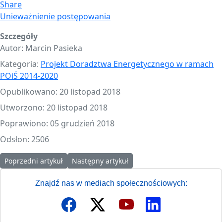
Share
Unieważnienie postępowania
Szczegóły
Autor:
Marcin Pasieka
Kategoria:
Projekt Doradztwa Energetycznego w ramach
POiŚ 2014-2020
Opublikowano: 20 listopad 2018
Utworzono: 20 listopad 2018
Poprawiono: 05 grudzień 2018
Odsłon: 2506
Poprzedni artykuł: Szkolenie dla pracowników JST z PP Czyste Pow
Następny artykuł: Przetarg nieograniczony 
Poprzedni artykuł
Następny artykuł
Znajdź nas w mediach społecznościowych: