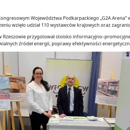
o-Kongresowym Województwa Podkarpackiego „G2A Arena” w 
niu wzięło udział 110 wystawców krajowych oraz zagranicz
 Rzeszowie przygotował stoisko informacyjno–promocyjne, 
lnych źródeł energii, poprawy efektywności energetycznej