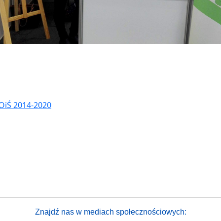
OiŚ 2014-2020
gazownie jako element gospodarki o obiegu zamkniętym"
y Forum
Znajdź nas w mediach społecznościowych: