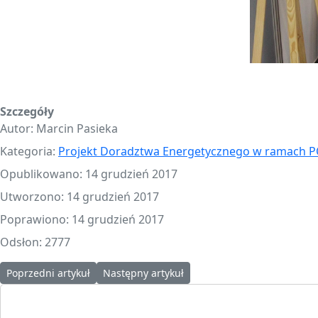
Szczegóły
Autor:
Marcin Pasieka
Kategoria:
Projekt Doradztwa Energetycznego w ramach P
Opublikowano: 14 grudzień 2017
Utworzono: 14 grudzień 2017
Poprawiono: 14 grudzień 2017
Odsłon: 2777
Poprzedni artykuł: KOMUNIKAT: zmiana terminu konferencji "Bio
Następny artykuł: Konferencja Future Energ
Poprzedni artykuł
Następny artykuł