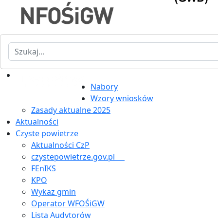
Szukaj
Nabory
Wzory wniosków
Zasady aktualne 2025
Aktualności
Czyste powietrze
Aktualności CzP
czystepowietrze.gov.pl
FEnIKS
KPO
Wykaz gmin
Operator WFOŚiGW
Lista Audytorów