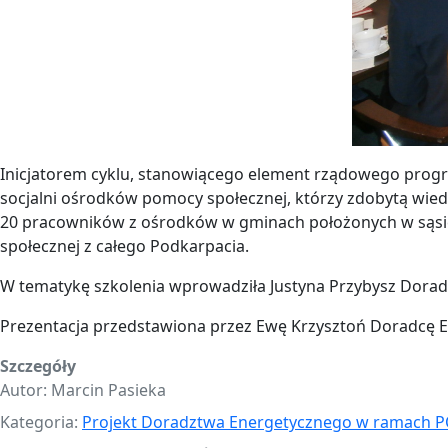
Inicjatorem cyklu, stanowiącego element rządowego program
socjalni ośrodków pomocy społecznej, którzy zdobytą wied
20 pracowników z ośrodków w gminach położonych w sąsie
społecznej z całego Podkarpacia.
W tematykę szkolenia wprowadziła Justyna Przybysz Dora
Prezentacja przedstawiona przez Ewę Krzysztoń Doradcę
Szczegóły
Autor:
Marcin Pasieka
Kategoria:
Projekt Doradztwa Energetycznego w ramach P