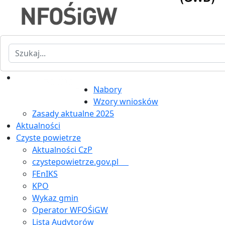
Szukaj
Nabory
Wzory wniosków
Zasady aktualne 2025
Aktualności
Czyste powietrze
Aktualności CzP
czystepowietrze.gov.pl
FEnIKS
KPO
Wykaz gmin
Operator WFOŚiGW
Lista Audytorów