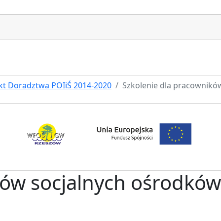
kt Doradztwa POIiŚ 2014-2020
Szkolenie dla pracownikó
ków socjalnych ośrodkó