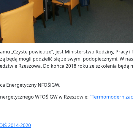
u „Czyste powietrze”, jest Ministerstwo Rodziny, Pracy i P
zą będą mogli podzielić się ze swymi podopiecznymi. W na
dztwie Rzeszowa. Do końca 2018 roku ze szkolenia będą m
dca Energetyczny NFOŚiGW.
 Energetycznego WFOŚiGW w Rzeszowie:
"Termomodernizac
OiŚ 2014-2020