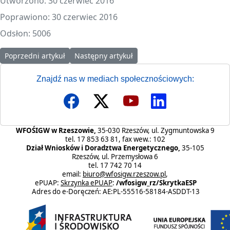
Utworzono: 30 czerwiec 2016
Poprawiono: 30 czerwiec 2016
Odsłon: 5006
Poprzedni artykuł: OZE na Pożegnaniu Wakacji w Rudawce Ryman
Następny artykuł: Informacje o projekcie Do
Poprzedni artykuł
Następny artykuł
Znajdź nas w mediach społecznościowych:
WFOŚIGW w Rzeszowie,
35-030 Rzeszów, ul. Zygmuntowska 9
tel. 17 853 63 81, fax wew.: 102
Dział Wniosków i Doradztwa Energetycznego,
35-105
Rzeszów, ul. Przemysłowa 6
tel. 17 742 70 14
email:
biuro@wfosigw.rzeszow.pl
,
ePUAP:
Skrzynka ePUAP
:
/wfosigw_rz/SkrytkaESP
Adres do e-Doręczeń: AE:PL-55516-58184-ASDDT-13