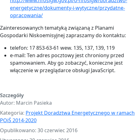
http://www.nfosigw.gov.pl/o-nfosigw/doradztwo-
energetyczne/dokumenty-i-wytyczne/przydatne-
opracowania/
Zainteresowanych tematyką związaną z Planami
Gospodarki Niskoemisyjnej zapraszamy do kontaktu:
telefon: 17 853-63-61 wew. 135, 137, 139, 119
e-mail:
Ten adres pocztowy jest chroniony przed
spamowaniem. Aby go zobaczyć, konieczne jest
włączenie w przeglądarce obsługi JavaScript.
Szczegóły
Autor:
Marcin Pasieka
Kategoria:
Projekt Doradztwa Energetycznego w ramach
POiŚ 2014-2020
Opublikowano: 30 czerwiec 2016