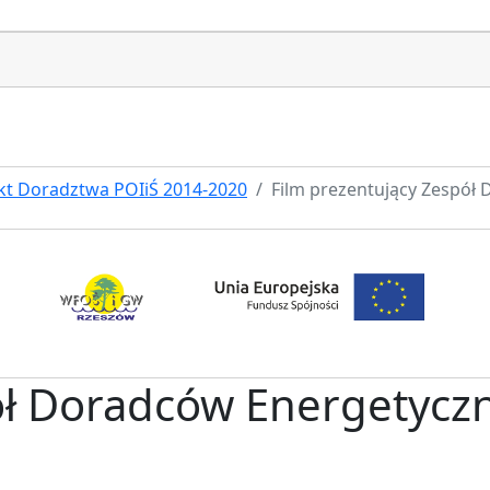
kt Doradztwa POIiŚ 2014-2020
Film prezentujący Zespó
pół Doradców Energetyc