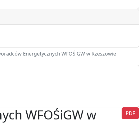
ł Doradców Energetycznych WFOŚiGW w Rzeszowie
znych WFOŚiGW w
PDF