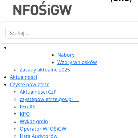
Szukaj
Nabory
Wzory wniosków
Zasady aktualne 2025
Aktualności
Czyste powietrze
Aktualności CzP
czystepowietrze.gov.pl
FEnIKS
KPO
Wykaz gmin
Operator WFOŚiGW
Lista Audytorów