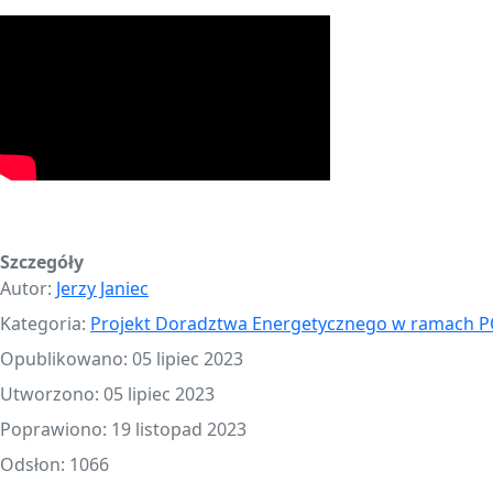
Szczegóły
Autor:
Jerzy Janiec
Kategoria:
Projekt Doradztwa Energetycznego w ramach P
Opublikowano: 05 lipiec 2023
Utworzono: 05 lipiec 2023
Poprawiono: 19 listopad 2023
Odsłon: 1066