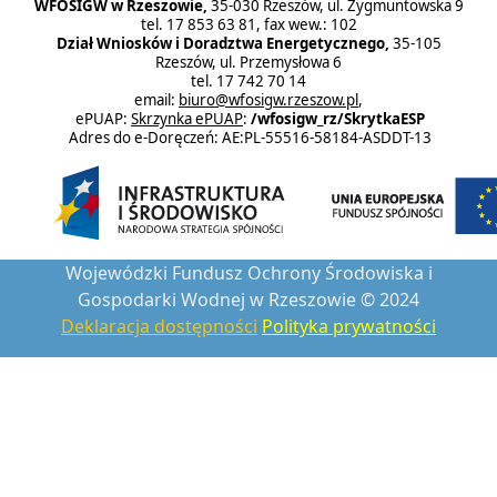
WFOŚIGW w Rzeszowie,
35-030 Rzeszów, ul. Zygmuntowska 9
tel. 17 853 63 81, fax wew.: 102
Dział Wniosków i Doradztwa Energetycznego,
35-105
Rzeszów, ul. Przemysłowa 6
tel. 17 742 70 14
email:
biuro@wfosigw.rzeszow.pl
,
ePUAP:
Skrzynka ePUAP
:
/wfosigw_rz/SkrytkaESP
Adres do e-Doręczeń: AE:PL-55516-58184-ASDDT-13
Wojewódzki Fundusz Ochrony Środowiska i
Gospodarki Wodnej w Rzeszowie © 2024
Deklaracja dostępności
Polityka prywatności