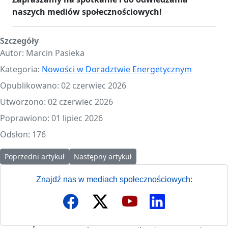
naszych mediów społecznościowych!
Szczegóły
Autor:
Marcin Pasieka
Kategoria:
Nowości w Doradztwie Energetycznym
Opublikowano: 02 czerwiec 2026
Utworzono: 02 czerwiec 2026
Poprawiono: 01 lipiec 2026
Odsłon: 176
Poprzedni artykuł: Webinarium pn.: „Susza wyzwaniem XXI w. Jakie
Następny artykuł: Zaproszenie do odwiedzen
Poprzedni artykuł
Następny artykuł
Znajdź nas w mediach społecznościowych: