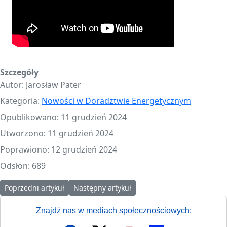
Szczegóły
Autor:
Jarosław Pater
Kategoria:
Nowości w Doradztwie Energetycznym
Opublikowano: 11 grudzień 2024
Utworzono: 11 grudzień 2024
Poprawiono: 12 grudzień 2024
Odsłon: 689
Poprzedni artykuł: Umowa PDE 2.0 podpisana przez wszystkich P
Następny artykuł: UMOWA PDE 2.0 PODPISA
Poprzedni artykuł
Następny artykuł
Znajdź nas w mediach społecznościowych: