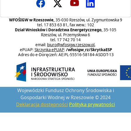
WFOŚIGW w Rzeszowie,
35-030 Rzeszów, ul. Zygmuntowska 9
tel. 17 853 63 81, fax wew.: 102
Dział Wniosków i Doradztwa Energetycznego,
35-105
Rzeszów, ul. Przemysłowa 6
tel. 17 742 70 14
email:
biuro@wfosigw.rzeszow.pl
,
ePUAP:
Skrzynka ePUAP
:
/wfosigw_rz/SkrytkaESP
Adres do e-Doręczeń: AE:PL-55516-58184-ASDDT-13
Wojewódzki Fundusz Ochrony Środowiska i
Gospodarki Wodnej w Rzeszowie © 2024
Deklaracja dostępności
Polityka prywatności