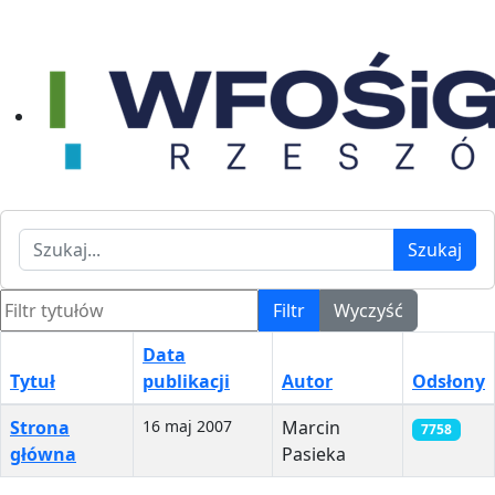
Szukaj
Szukaj
Filtr tytułów
Filtr
Wyczyść
Data
Tytuł
publikacji
Autor
Odsłony
Spis artykułów
Strona
16 maj 2007
Marcin
7758
główna
Pasieka