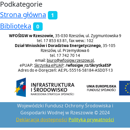
Podkategorie
Strona główna
1
Biblioteka
0
WFOŚIGW w Rzeszowie,
35-030 Rzeszów, ul. Zygmuntowska 9
tel. 17 853 63 81, fax wew.: 102
Dział Wniosków i Doradztwa Energetycznego,
35-105
Rzeszów, ul. Przemysłowa 6
tel. 17 742 70 14
email:
biuro@wfosigw.rzeszow.pl
,
ePUAP:
Skrzynka ePUAP
:
/wfosigw_rz/SkrytkaESP
Adres do e-Doręczeń: AE:PL-55516-58184-ASDDT-13
Wojewódzki Fundusz Ochrony Środowiska i
Gospodarki Wodnej w Rzeszowie © 2024
Deklaracja dostępności
Polityka prywatności