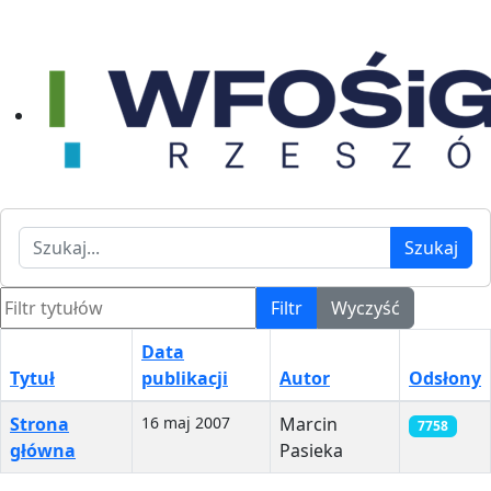
Szukaj
Szukaj
Filtr tytułów
Filtr
Wyczyść
Data
Tytuł
publikacji
Autor
Odsłony
Spis artykułów
Strona
16 maj 2007
Marcin
7758
główna
Pasieka