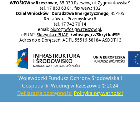
WFOŚIGW w Rzeszowie,
35-030 Rzeszów, ul. Zygmuntowska 9
tel. 17 853 63 81, fax wew.: 102
Dział Wniosków i Doradztwa Energetycznego,
35-105
Rzeszów, ul. Przemysłowa 6
tel. 17 742 70 14
email:
biuro@wfosigw.rzeszow.pl
,
ePUAP:
Skrzynka ePUAP
:
/wfosigw_rz/SkrytkaESP
Adres do e-Doręczeń: AE:PL-55516-58184-ASDDT-13
Wojewódzki Fundusz Ochrony Środowiska i
Gospodarki Wodnej w Rzeszowie © 2024
Deklaracja dostępności
Polityka prywatności