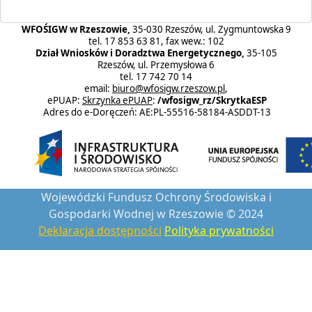
WFOŚIGW w Rzeszowie,
35-030 Rzeszów, ul. Zygmuntowska 9
tel. 17 853 63 81, fax wew.: 102
Dział Wniosków i Doradztwa Energetycznego,
35-105
Rzeszów, ul. Przemysłowa 6
tel. 17 742 70 14
email:
biuro@wfosigw.rzeszow.pl
,
ePUAP:
Skrzynka ePUAP
:
/wfosigw_rz/SkrytkaESP
Adres do e-Doręczeń: AE:PL-55516-58184-ASDDT-13
Wojewódzki Fundusz Ochrony Środowiska i
Gospodarki Wodnej w Rzeszowie © 2024
Deklaracja dostępności
Polityka prywatności