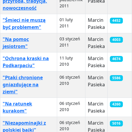
przyroda, tradycja,
Pasieka
2011
nowoczesność
"Śmieci nie muszą
01 luty
Marcin
4452
2011
być problemem"
Pasieka
"Na pomoc
03 styczeń
Marcin
4003
2011
jesiotrom"
Pasieka
"Ochrona kraski na
11 luty
Marcin
4674
2010
Podkarpaciu"
Pasieka
"Ptaki chronione
06 styczeń
Marcin
5586
2010
gniazdujące na
Pasieka
ziemi"
"Na ratunek
06 styczeń
Marcin
4260
2010
kurakom"
Pasieka
"Niezapominajki z
06 styczeń
Marcin
5016
2010
polskiej bajki"
Pasieka