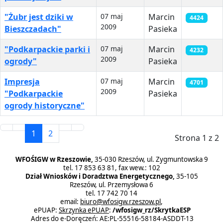
"Żubr jest dziki w
07 maj
Marcin
4424
2009
Bieszczadach"
Pasieka
"Podkarpackie parki i
07 maj
Marcin
4232
2009
ogrody"
Pasieka
Impresja
07 maj
Marcin
4701
2009
"Podkarpackie
Pasieka
ogrody historyczne"
1
2
Strona 1 z 2
WFOŚIGW w Rzeszowie,
35-030 Rzeszów, ul. Zygmuntowska 9
tel. 17 853 63 81, fax wew.: 102
Dział Wniosków i Doradztwa Energetycznego,
35-105
Rzeszów, ul. Przemysłowa 6
tel. 17 742 70 14
email:
biuro@wfosigw.rzeszow.pl
,
ePUAP:
Skrzynka ePUAP
:
/wfosigw_rz/SkrytkaESP
Adres do e-Doręczeń: AE:PL-55516-58184-ASDDT-13