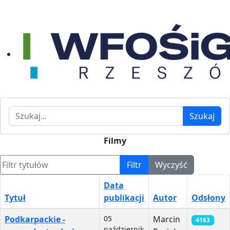
Szukaj
Szukaj
Filmy
Filtr tytułów
Filtr
Wyczyść
Data
Tytuł
publikacji
Autor
Odsłony
Spis artykułów
Podkarpackie -
05
Marcin
4163
październik