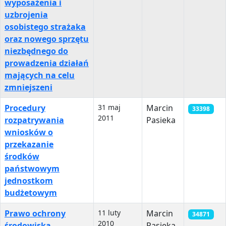
wyposażenia i
uzbrojenia
osobistego strażaka
oraz nowego sprzętu
niezbędnego do
prowadzenia działań
mających na celu
zmniejszeni
Procedury
31 maj
Marcin
33398
2011
rozpatrywania
Pasieka
wniosków o
przekazanie
środków
państwowym
jednostkom
budżetowym
Prawo ochrony
11 luty
Marcin
34871
2010
środowiska
Pasieka