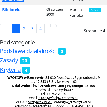
Biblioteka
08 styczeń
Marcin
55536
2008
Pasieka
1
2
3
4
Strona 1 z 4
Podkategorie
Podstawa działalności
0
Zasady
20
Kryteria
4
WFOŚIGW w Rzeszowie,
35-030 Rzeszów, ul. Zygmuntowska 9
tel. 17 853 63 81, fax wew.: 102
Dział Wniosków i Doradztwa Energetycznego,
35-105
Rzeszów, ul. Przemysłowa 6
tel. 17 742 70 14
email:
biuro@wfosigw.rzeszow.pl
,
ePUAP:
Skrzynka ePUAP
:
/wfosigw_rz/SkrytkaESP
Adres do e-Doręczeń: AE:PL-55516-58184-ASDDT-13