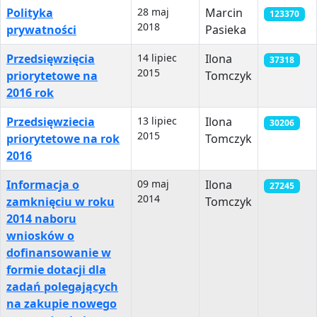
Polityka
28 maj
Marcin
123370
2018
prywatności
Pasieka
Przedsięwzięcia
14 lipiec
Ilona
37318
2015
priorytetowe na
Tomczyk
2016 rok
Przedsięwziecia
13 lipiec
Ilona
30206
2015
priorytetowe na rok
Tomczyk
2016
Informacja o
09 maj
Ilona
27245
2014
zamknięciu w roku
Tomczyk
2014 naboru
wniosków o
dofinansowanie w
formie dotacji dla
zadań polegających
na zakupie nowego