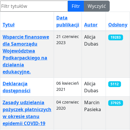
Filtr tytułów
Filtr
Wyczyść
Data
Tytuł
publikacji
Autor
Odsłony
Spis artykułów
Wsparcie finansowe
21 czerwiec
Alicja
19283
2023
dla Samorządu
Dubas
Województwa
Podkarpackiego na
działania
edukacyjne.
Deklaracja
06 kwiecień
Alicja
5112
2021
dostępności
Dubas
Zasady udzielania
04 czerwiec
Marcin
37925
2020
pożyczek płatniczych
Pasieka
w okresie stanu
epidemii COVID-19