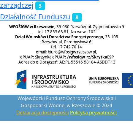
zarządczej
3
Działalność Funduszu
8
WFOŚIGW w Rzeszowie,
35-030 Rzeszów, ul. Zygmuntowska 9
tel. 17 853 63 81, fax wew.: 102
Dział Wniosków i Doradztwa Energetycznego,
35-105
Rzeszów, ul. Przemysłowa 6
tel. 17 742 70 14
email:
biuro@wfosigw.rzeszow.pl
,
ePUAP:
Skrzynka ePUAP
:
/wfosigw_rz/SkrytkaESP
Adres do e-Doręczeń: AE:PL-55516-58184-ASDDT-13
Wojewódzki Fundusz Ochrony Środowiska i
Gospodarki Wodnej w Rzeszowie © 2024
Deklaracja dostępności
Polityka prywatności