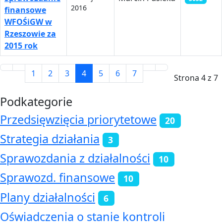
2016
finansowe
WFOŚiGW w
Rzeszowie za
2015 rok
1
2
3
4
5
6
7
Strona 4 z 7
Podkategorie
Przedsięwzięcia priorytetowe
20
Strategia działania
3
Sprawozdania z działalności
10
Sprawozd. finansowe
10
Plany działalności
6
Oświadczenia o stanie kontroli