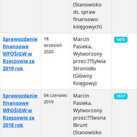
(Stanowisko
ds. spraw
finansowo-
księgowych)
Sprawozdanie
18
Marcin
1470
wrzesień
finansowe
Pasieka.
2020
WFOŚiGW w
Wytworzony
Rzeszowie za
przez:?‍?Sylwia
2019 rok
Stromidło
(Główny
Księgowy)
Sprawozdanie
04 czerwiec
Marcin
1517
2019
finansowe
Pasieka.
WFOŚiGW w
Wytworzony
Rzeszowie za
przez:?‍?Iwona
2018 rok
Birunt
(Stanowisko