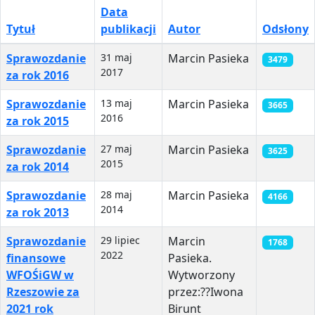
Data
Tytuł
publikacji
Autor
Odsłony
Spis artykułów
Sprawozdanie
31 maj
Marcin Pasieka
3479
2017
za rok 2016
Sprawozdanie
13 maj
Marcin Pasieka
3665
2016
za rok 2015
Sprawozdanie
27 maj
Marcin Pasieka
3625
2015
za rok 2014
Sprawozdanie
28 maj
Marcin Pasieka
4166
2014
za rok 2013
Sprawozdanie
29 lipiec
Marcin
1768
2022
finansowe
Pasieka.
WFOŚiGW w
Wytworzony
Rzeszowie za
przez:?‍?Iwona
2021 rok
Birunt