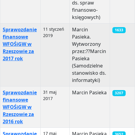
ds. spraw
finansowo-
księgowych)
Sprawozdanie
11 styczeń
Marcin
1633
2019
finansowe
Pasieka.
WFOŚiGW w
Wytworzony
Rzeszowie za
przez:?‍?Marcin
2017 rok
Pasieka
(Samodzielne
stanowisko ds.
informatyki)
Sprawozdanie
31 maj
Marcin Pasieka
3207
2017
finansowe
WFOŚiGW w
Rzeszowie za
2016 rok
Sprawozdanie
17 maj
Marcin Pasieka
3652