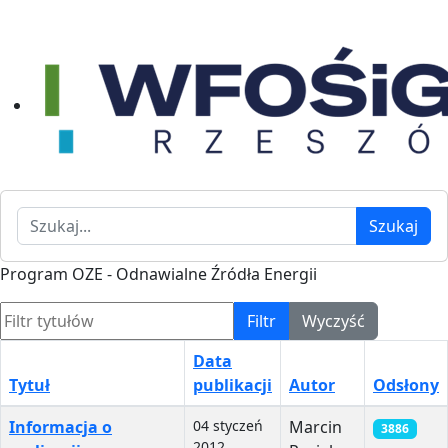
Szukaj
Szukaj
Program OZE - Odnawialne Źródła Energii
Filtr tytułów
Filtr
Wyczyść
Data
Tytuł
publikacji
Autor
Odsłony
Spis artykułów
Informacja o
04 styczeń
Marcin
3886
2012