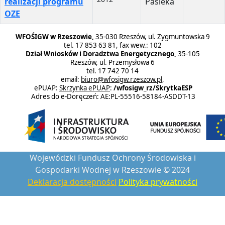
realizacji programu
Pasieka
OZE
WFOŚIGW w Rzeszowie,
35-030 Rzeszów, ul. Zygmuntowska 9
tel. 17 853 63 81, fax wew.: 102
Dział Wniosków i Doradztwa Energetycznego,
35-105
Rzeszów, ul. Przemysłowa 6
tel. 17 742 70 14
email:
biuro@wfosigw.rzeszow.pl
,
ePUAP:
Skrzynka ePUAP
:
/wfosigw_rz/SkrytkaESP
Adres do e-Doręczeń: AE:PL-55516-58184-ASDDT-13
Wojewódzki Fundusz Ochrony Środowiska i
Gospodarki Wodnej w Rzeszowie © 2024
Deklaracja dostępności
Polityka prywatności