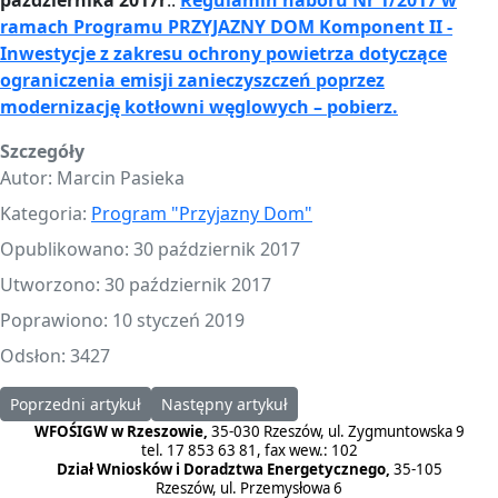
października 2017r
.:
Regulamin naboru Nr 1/2017 w
ramach Programu PRZYJAZNY DOM Komponent II -
Inwestycje z zakresu ochrony powietrza dotyczące
ograniczenia emisji zanieczyszczeń poprzez
modernizację kotłowni węglowych
– pobierz.
Szczegóły
Autor:
Marcin Pasieka
Kategoria:
Program "Przyjazny Dom"
Opublikowano: 30 październik 2017
Utworzono: 30 październik 2017
Poprawiono: 10 styczeń 2019
Odsłon: 3427
Poprzedni artykuł: Nabór wniosków Nr 3/2017 - Zmiany w Regula
Następny artykuł: Ważna informacja - Progr
Poprzedni artykuł
Następny artykuł
WFOŚIGW w Rzeszowie,
35-030 Rzeszów, ul. Zygmuntowska 9
tel. 17 853 63 81, fax wew.: 102
Dział Wniosków i Doradztwa Energetycznego,
35-105
Rzeszów, ul. Przemysłowa 6