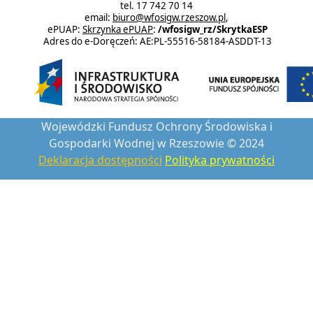
tel. 17 742 70 14
email:
biuro@wfosigw.rzeszow.pl
,
ePUAP:
Skrzynka ePUAP
:
/wfosigw_rz/SkrytkaESP
Adres do e-Doręczeń: AE:PL-55516-58184-ASDDT-13
Wojewódzki Fundusz Ochrony Środowiska i
Gospodarki Wodnej w Rzeszowie © 2024
Deklaracja dostępności
Polityka prywatności