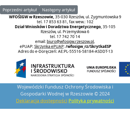
Poprzedni artykuł: Gospodarka zasobami wodnymi 2018
Następny artykuł: Gospodarka zasobami wo
Poprzedni artykuł
Następny artykuł
WFOŚIGW w Rzeszowie,
35-030 Rzeszów, ul. Zygmuntowska 9
tel. 17 853 63 81, fax wew.: 102
Dział Wniosków i Doradztwa Energetycznego,
35-105
Rzeszów, ul. Przemysłowa 6
tel. 17 742 70 14
email:
biuro@wfosigw.rzeszow.pl
,
ePUAP:
Skrzynka ePUAP
:
/wfosigw_rz/SkrytkaESP
Adres do e-Doręczeń: AE:PL-55516-58184-ASDDT-13
Wojewódzki Fundusz Ochrony Środowiska i
Gospodarki Wodnej w Rzeszowie © 2024
Deklaracja dostępności
Polityka prywatności