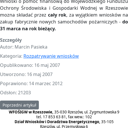
Wnioski o pomoc finansową do Wojewódzkiego Funduszu
Ochrony Środowiska i Gospodarki Wodnej w Rzeszowie
mozna składać przez
cały rok
, za wyjątkiem wniosków na
zakup fabrycznie nowych samochodów pożarniczych -
do
31 marca na rok bieżący.
Szczegóły
Autor:
Marcin Pasieka
Kategoria:
Rozpatrywanie wniosków
Opublikowano: 16 maj 2007
Utworzono: 16 maj 2007
Poprawiono: 14 marzec 2012
Odsłon: 21203
Poprzedni artykuł: Miejsca składania wniosków
Poprzedni artykuł
WFOŚIGW w Rzeszowie,
35-030 Rzeszów, ul. Zygmuntowska 9
tel. 17 853 63 81, fax wew.: 102
Dział Wniosków i Doradztwa Energetycznego,
35-105
Rzeszów, ul. Przemysłowa 6