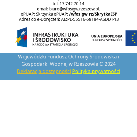
tel. 17 742 70 14
email:
biuro@wfosigw.rzeszow.pl
,
ePUAP:
Skrzynka ePUAP
:
/wfosigw_rz/SkrytkaESP
Adres do e-Doręczeń: AE:PL-55516-58184-ASDDT-13
Wojewódzki Fundusz Ochrony Środowiska i
Gospodarki Wodnej w Rzeszowie © 2024
Deklaracja dostępności
Polityka prywatności