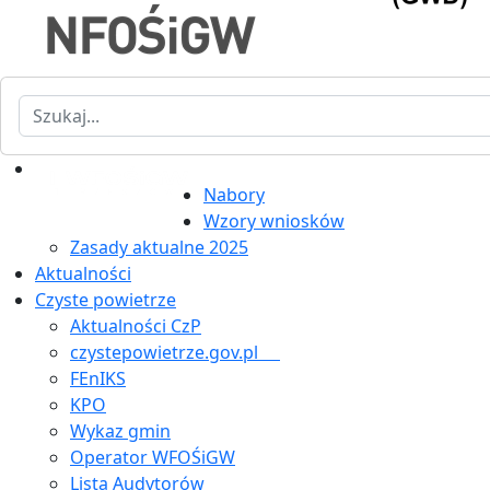
Szukaj
Nabory
Wzory wniosków
Zasady aktualne 2025
Aktualności
Czyste powietrze
Aktualności CzP
czystepowietrze.gov.pl
FEnIKS
KPO
Wykaz gmin
Operator WFOŚiGW
Lista Audytorów