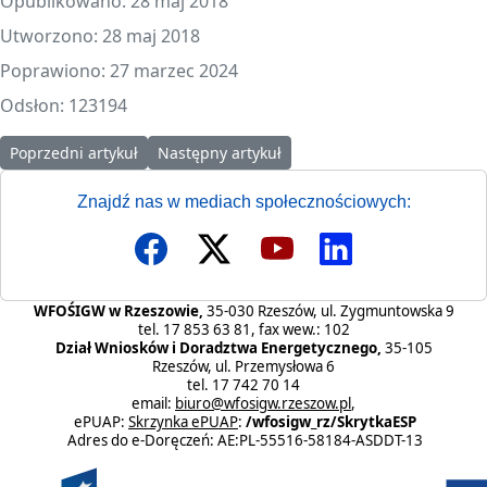
Opublikowano: 28 maj 2018
Utworzono: 28 maj 2018
Poprawiono: 27 marzec 2024
Odsłon: 123194
Poprzedni artykuł: Zasady udzielania pożyczek płatniczych w okr
Następny artykuł: Przedsięwzięcia prioryteto
Poprzedni artykuł
Następny artykuł
Znajdź nas w mediach społecznościowych:
WFOŚIGW w Rzeszowie,
35-030 Rzeszów, ul. Zygmuntowska 9
tel. 17 853 63 81, fax wew.: 102
Dział Wniosków i Doradztwa Energetycznego,
35-105
Rzeszów, ul. Przemysłowa 6
tel. 17 742 70 14
email:
biuro@wfosigw.rzeszow.pl
,
ePUAP:
Skrzynka ePUAP
:
/wfosigw_rz/SkrytkaESP
Adres do e-Doręczeń: AE:PL-55516-58184-ASDDT-13