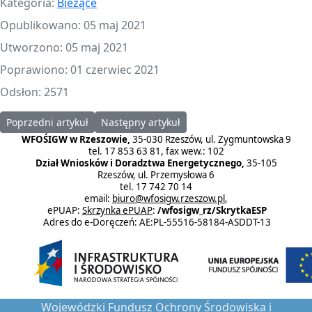
Kategoria:
Bieżące
Opublikowano: 05 maj 2021
Utworzono: 05 maj 2021
Poprawiono: 01 czerwiec 2021
Odsłon: 2571
Poprzedni artykuł: XII Pielgrzymka Samorządów Terytorialnych or
Następny artykuł: „Ekorodzina odpady kompos
Poprzedni artykuł
Następny artykuł
WFOŚIGW w Rzeszowie,
35-030 Rzeszów, ul. Zygmuntowska 9
tel. 17 853 63 81, fax wew.: 102
Dział Wniosków i Doradztwa Energetycznego,
35-105
Rzeszów, ul. Przemysłowa 6
tel. 17 742 70 14
email:
biuro@wfosigw.rzeszow.pl
,
ePUAP:
Skrzynka ePUAP
:
/wfosigw_rz/SkrytkaESP
Adres do e-Doręczeń: AE:PL-55516-58184-ASDDT-13
Wojewódzki Fundusz Ochrony Środowiska i