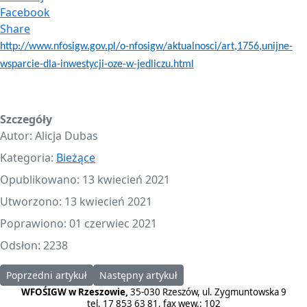
Facebook
Share
http://www.nfosigw.gov.pl/o-nfosigw/aktualnosci/art,1756,unijne-
wsparcie-dla-inwestycji-oze-w-jedliczu.html
Szczegóły
Autor:
Alicja Dubas
Kategoria:
Bieżące
Opublikowano: 13 kwiecień 2021
Utworzono: 13 kwiecień 2021
Poprawiono: 01 czerwiec 2021
Odsłon: 2238
Poprzedni artykuł: „Ekorodzina odpady kompostuje i żyzny nawóz 
Następny artykuł: MPGK w Krośnie sięgnie p
Poprzedni artykuł
Następny artykuł
WFOŚIGW w Rzeszowie,
35-030 Rzeszów, ul. Zygmuntowska 9
tel. 17 853 63 81, fax wew.: 102