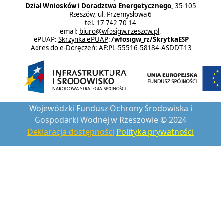
Dział Wniosków i Doradztwa Energetycznego,
35-105
Rzeszów, ul. Przemysłowa 6
tel. 17 742 70 14
email:
biuro@wfosigw.rzeszow.pl
,
ePUAP:
Skrzynka ePUAP
:
/wfosigw_rz/SkrytkaESP
Adres do e-Doręczeń: AE:PL-55516-58184-ASDDT-13
Wojewódzki Fundusz Ochrony Środowiska i
Gospodarki Wodnej w Rzeszowie © 2024
Deklaracja dostępności
Polityka prywatności