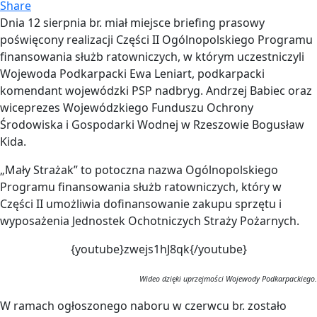
Share
Dnia 12 sierpnia br. miał miejsce briefing prasowy
poświęcony realizacji Części II Ogólnopolskiego Programu
finansowania służb ratowniczych, w którym uczestniczyli
Wojewoda Podkarpacki Ewa Leniart, podkarpacki
komendant wojewódzki PSP nadbryg. Andrzej Babiec oraz
wiceprezes Wojewódzkiego Funduszu Ochrony
Środowiska i Gospodarki Wodnej w Rzeszowie Bogusław
Kida.
„Mały Strażak” to potoczna nazwa Ogólnopolskiego
Programu finansowania służb ratowniczych, który w
Części II umożliwia dofinansowanie zakupu sprzętu i
wyposażenia Jednostek Ochotniczych Straży Pożarnych.
{youtube}zwejs1hJ8qk{/youtube}
Wideo dzięki uprzejmości Wojewody Podkarpackiego.
W ramach ogłoszonego naboru w czerwcu br. zostało