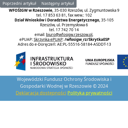
Poprzedni artykuł: Podpisanie aneksu do umowy udostępnienia 
Następny artykuł: Uroczyste wręczenie prom
Poprzedni artykuł
Następny artykuł
WFOŚIGW w Rzeszowie,
35-030 Rzeszów, ul. Zygmuntowska 9
tel. 17 853 63 81, fax wew.: 102
Dział Wniosków i Doradztwa Energetycznego,
35-105
Rzeszów, ul. Przemysłowa 6
tel. 17 742 70 14
email:
biuro@wfosigw.rzeszow.pl
,
ePUAP:
Skrzynka ePUAP
:
/wfosigw_rz/SkrytkaESP
Adres do e-Doręczeń: AE:PL-55516-58184-ASDDT-13
Wojewódzki Fundusz Ochrony Środowiska i
Gospodarki Wodnej w Rzeszowie © 2024
Deklaracja dostępności
Polityka prywatności