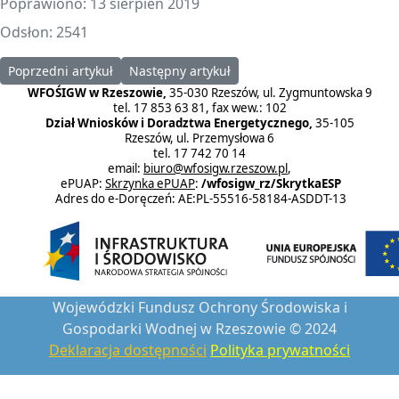
Poprawiono: 13 sierpień 2019
Odsłon: 2541
Poprzedni artykuł: Konkurs na projekt plakatu promującego Mło
Następny artykuł: Zachęcamy do zaintereso
Poprzedni artykuł
Następny artykuł
WFOŚIGW w Rzeszowie,
35-030 Rzeszów, ul. Zygmuntowska 9
tel. 17 853 63 81, fax wew.: 102
Dział Wniosków i Doradztwa Energetycznego,
35-105
Rzeszów, ul. Przemysłowa 6
tel. 17 742 70 14
email:
biuro@wfosigw.rzeszow.pl
,
ePUAP:
Skrzynka ePUAP
:
/wfosigw_rz/SkrytkaESP
Adres do e-Doręczeń: AE:PL-55516-58184-ASDDT-13
Wojewódzki Fundusz Ochrony Środowiska i
Gospodarki Wodnej w Rzeszowie © 2024
Deklaracja dostępności
Polityka prywatności