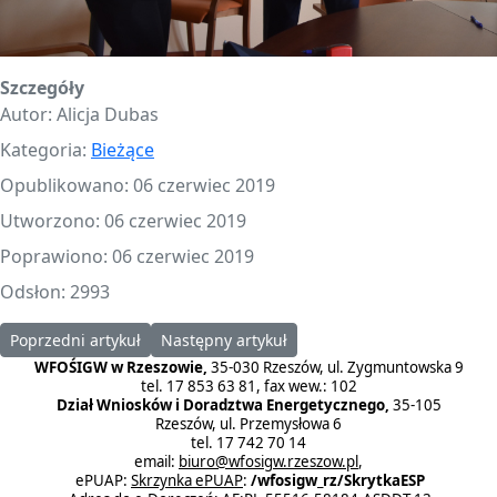
Szczegóły
Autor:
Alicja Dubas
Kategoria:
Bieżące
Opublikowano: 06 czerwiec 2019
Utworzono: 06 czerwiec 2019
Poprawiono: 06 czerwiec 2019
Odsłon: 2993
Poprzedni artykuł: Nowy Program Priorytetowy przygotowany pr
Następny artykuł: Przekazanie promes na d
Poprzedni artykuł
Następny artykuł
WFOŚIGW w Rzeszowie,
35-030 Rzeszów, ul. Zygmuntowska 9
tel. 17 853 63 81, fax wew.: 102
Dział Wniosków i Doradztwa Energetycznego,
35-105
Rzeszów, ul. Przemysłowa 6
tel. 17 742 70 14
email:
biuro@wfosigw.rzeszow.pl
,
ePUAP:
Skrzynka ePUAP
:
/wfosigw_rz/SkrytkaESP