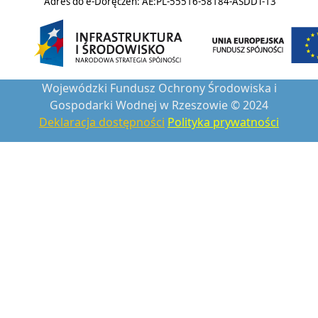
Adres do e-Doręczeń: AE:PL-55516-58184-ASDDT-13
Wojewódzki Fundusz Ochrony Środowiska i
Gospodarki Wodnej w Rzeszowie © 2024
Deklaracja dostępności
Polityka prywatności