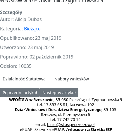
WFOŚiGW w Rzeszowie, ulica Zygmuntowska 9.
Szczegóły
Autor:
Alicja Dubas
Kategoria:
Bieżące
Opublikowano: 23 maj 2019
Utworzono: 23 maj 2019
Poprawiono: 02 październik 2019
Odsłon: 10035
Dzialalność Statutowa
Nabory wniosków
Poprzedni artykuł: Przekazanie promes na dofinansowanie zaku
Następny artykuł: Naprawione problemy z te
Poprzedni artykuł
Następny artykuł
WFOŚIGW w Rzeszowie,
35-030 Rzeszów, ul. Zygmuntowska 9
tel. 17 853 63 81, fax wew.: 102
Dział Wniosków i Doradztwa Energetycznego,
35-105
Rzeszów, ul. Przemysłowa 6
tel. 17 742 70 14
email:
biuro@wfosigw.rzeszow.pl
,
ePUAP:
Skrzynka ePUAP
:
/wfosigw_rz/SkrytkaESP