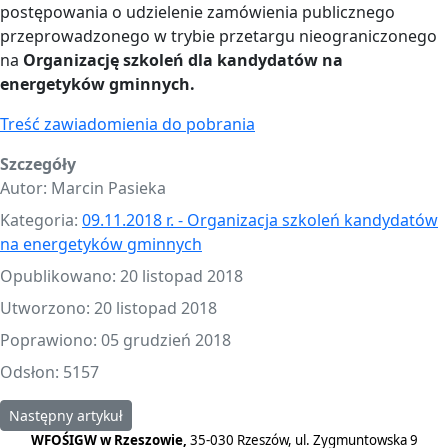
postępowania o udzielenie zamówienia publicznego
przeprowadzonego w trybie przetargu nieograniczonego
na
Organizację szkoleń dla kandydatów na
energetyków gminnych.
Treść zawiadomienia do pobrania
Szczegóły
Autor:
Marcin Pasieka
Kategoria:
09.11.2018 r. - Organizacja szkoleń kandydatów
na energetyków gminnych
Opublikowano: 20 listopad 2018
Utworzono: 20 listopad 2018
Poprawiono: 05 grudzień 2018
Odsłon: 5157
Następny artykuł: Przetarg nieograniczony - Organizacja szkol
Następny artykuł
WFOŚIGW w Rzeszowie,
35-030 Rzeszów, ul. Zygmuntowska 9