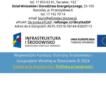
tel. 17 853 63 81, fax wew.: 102
Dział Wniosków i Doradztwa Energetycznego,
35-105
Rzeszów, ul. Przemysłowa 6
tel. 17 742 70 14
email:
biuro@wfosigw.rzeszow.pl
,
ePUAP:
Skrzynka ePUAP
:
/wfosigw_rz/SkrytkaESP
Adres do e-Doręczeń: AE:PL-55516-58184-ASDDT-13
Wojewódzki Fundusz Ochrony Środowiska i
Gospodarki Wodnej w Rzeszowie © 2024
Deklaracja dostępności
Polityka prywatności