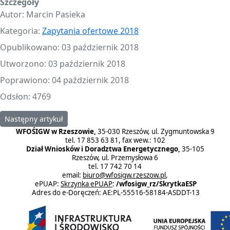
Szczegóły
Autor:
Marcin Pasieka
Kategoria:
Zapytania ofertowe 2018
Opublikowano: 03 październik 2018
Utworzono: 03 październik 2018
Poprawiono: 04 październik 2018
Odsłon: 4769
Następny artykuł: Zapytanie ofertowe 1/2018
Następny artykuł
WFOŚIGW w Rzeszowie,
35-030 Rzeszów, ul. Zygmuntowska 9
tel. 17 853 63 81, fax wew.: 102
Dział Wniosków i Doradztwa Energetycznego,
35-105
Rzeszów, ul. Przemysłowa 6
tel. 17 742 70 14
email:
biuro@wfosigw.rzeszow.pl
,
ePUAP:
Skrzynka ePUAP
:
/wfosigw_rz/SkrytkaESP
Adres do e-Doręczeń: AE:PL-55516-58184-ASDDT-13