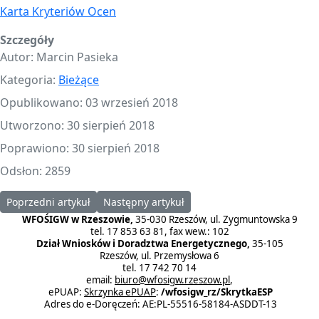
Karta Kryteriów Ocen
Szczegóły
Autor:
Marcin Pasieka
Kategoria:
Bieżące
Opublikowano: 03 wrzesień 2018
Utworzono: 30 sierpień 2018
Poprawiono: 30 sierpień 2018
Odsłon: 2859
Poprzedni artykuł: Gala obchodów 25-lecia WFOŚiGW
Następny artykuł: Uroczyste podpisanie umó
Poprzedni artykuł
Następny artykuł
WFOŚIGW w Rzeszowie,
35-030 Rzeszów, ul. Zygmuntowska 9
tel. 17 853 63 81, fax wew.: 102
Dział Wniosków i Doradztwa Energetycznego,
35-105
Rzeszów, ul. Przemysłowa 6
tel. 17 742 70 14
email:
biuro@wfosigw.rzeszow.pl
,
ePUAP:
Skrzynka ePUAP
:
/wfosigw_rz/SkrytkaESP
Adres do e-Doręczeń: AE:PL-55516-58184-ASDDT-13