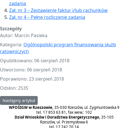
zadania
Zał. nr 3 – Zestawienie faktur i/lub rachunków
Zał. nr 4 – Pełne rozliczenie zadania
Szczegóły
Autor:
Marcin Pasieka
Kategoria:
Ogólnopolski program finansowania służb
ratowniczych
Opublikowano: 06 sierpień 2018
Utworzono: 06 sierpień 2018
Poprawiono: 23 sierpień 2018
Odsłon: 2535
Następny artykuł: WFOŚiGW w Rzeszowie ogłasza nabór zamknięt
Następny artykuł
WFOŚIGW w Rzeszowie,
35-030 Rzeszów, ul. Zygmuntowska 9
tel. 17 853 63 81, fax wew.: 102
Dział Wniosków i Doradztwa Energetycznego,
35-105
Rzeszów, ul. Przemysłowa 6
tel. 17 742 70 14