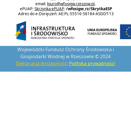
email:
biuro@wfosigw.rzeszow.pl
,
ePUAP:
Skrzynka ePUAP
:
/wfosigw_rz/SkrytkaESP
Adres do e-Doręczeń: AE:PL-55516-58184-ASDDT-13
Wojewódzki Fundusz Ochrony Środowiska i
Gospodarki Wodnej w Rzeszowie © 2024
Deklaracja dostępności
Polityka prywatności