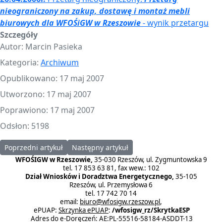
nieograniczony na zakup, dostawę i montaż mebli
biurowych dla WFOŚiGW w Rzeszowie
- wynik przetargu
Szczegóły
Autor:
Marcin Pasieka
Kategoria:
Archiwum
Opublikowano: 17 maj 2007
Utworzono: 17 maj 2007
Poprawiono: 17 maj 2007
Odsłon: 5198
Poprzedni artykuł: 01.12.2006r. Przetarg nieograniczony
Następny artykuł: 31.10.2005r. Przetarg nieo
Poprzedni artykuł
Następny artykuł
WFOŚIGW w Rzeszowie,
35-030 Rzeszów, ul. Zygmuntowska 9
tel. 17 853 63 81, fax wew.: 102
Dział Wniosków i Doradztwa Energetycznego,
35-105
Rzeszów, ul. Przemysłowa 6
tel. 17 742 70 14
email:
biuro@wfosigw.rzeszow.pl
,
ePUAP:
Skrzynka ePUAP
:
/wfosigw_rz/SkrytkaESP
Adres do e-Doręczeń: AE:PL-55516-58184-ASDDT-13