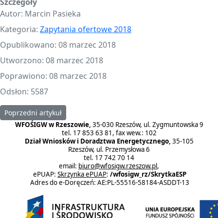
Szczegóły
Autor:
Marcin Pasieka
Kategoria:
Zapytania ofertowe 2018
Opublikowano: 08 marzec 2018
Utworzono: 08 marzec 2018
Poprawiono: 08 marzec 2018
Odsłon: 5587
Poprzedni artykuł: Zapytanie ofertowe 15/2018
Poprzedni artykuł
WFOŚIGW w Rzeszowie,
35-030 Rzeszów, ul. Zygmuntowska 9
tel. 17 853 63 81, fax wew.: 102
Dział Wniosków i Doradztwa Energetycznego,
35-105
Rzeszów, ul. Przemysłowa 6
tel. 17 742 70 14
email:
biuro@wfosigw.rzeszow.pl
,
ePUAP:
Skrzynka ePUAP
:
/wfosigw_rz/SkrytkaESP
Adres do e-Doręczeń: AE:PL-55516-58184-ASDDT-13