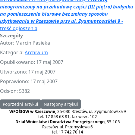
nieograniczony na przebudowę części (III piętro) budynku
na pomieszczenia biurowe bez zmiany sposobu
użytkowania w Rzeszowie przy ul. Zygmuntowskiej 9
-
treść ogłoszenia
Szczegóły
Autor:
Marcin Pasieka
Kategoria:
Archiwum
Opublikowano: 17 maj 2007
Utworzono: 17 maj 2007
Poprawiono: 17 maj 2007
Odsłon: 5382
Poprzedni artykuł: 26.04.2006r. Przetarg nieograniczony
Następny artykuł: 24.03.2005r. Przetarg nieo
Poprzedni artykuł
Następny artykuł
WFOŚIGW w Rzeszowie,
35-030 Rzeszów, ul. Zygmuntowska 9
tel. 17 853 63 81, fax wew.: 102
Dział Wniosków i Doradztwa Energetycznego,
35-105
Rzeszów, ul. Przemysłowa 6
tel. 17 742 70 14