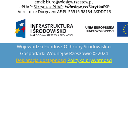
email:
biuro@wfosigw.rzeszow.pl
,
ePUAP:
Skrzynka ePUAP
:
/wfosigw_rz/SkrytkaESP
Adres do e-Doręczeń: AE:PL-55516-58184-ASDDT-13
Wojewódzki Fundusz Ochrony Środowiska i
Gospodarki Wodnej w Rzeszowie © 2024
Deklaracja dostępności
Polityka prywatności