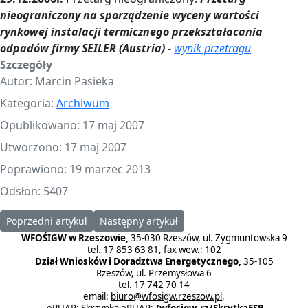
nieograniczony na sporządzenie wyceny wartości
rynkowej instalacji termicznego przekształacania
odpadów firmy SEILER (Austria) -
wynik przetragu
Szczegóły
Autor:
Marcin Pasieka
Kategoria:
Archiwum
Opublikowano: 17 maj 2007
Utworzono: 17 maj 2007
Poprawiono: 19 marzec 2013
Odsłon: 5407
Poprzedni artykuł: 21.02.2007r. Przetarg nieograniczony
Następny artykuł: 28.05.2004r. Rozstrzygnięc
Poprzedni artykuł
Następny artykuł
WFOŚIGW w Rzeszowie,
35-030 Rzeszów, ul. Zygmuntowska 9
tel. 17 853 63 81, fax wew.: 102
Dział Wniosków i Doradztwa Energetycznego,
35-105
Rzeszów, ul. Przemysłowa 6
tel. 17 742 70 14
email:
biuro@wfosigw.rzeszow.pl
,