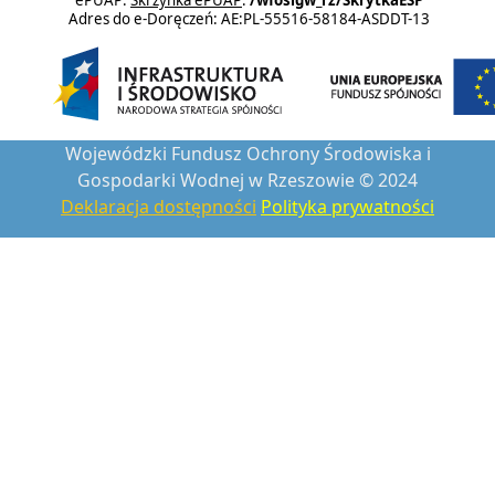
ePUAP:
Skrzynka ePUAP
:
/wfosigw_rz/SkrytkaESP
Adres do e-Doręczeń: AE:PL-55516-58184-ASDDT-13
Wojewódzki Fundusz Ochrony Środowiska i
Gospodarki Wodnej w Rzeszowie © 2024
Deklaracja dostępności
Polityka prywatności