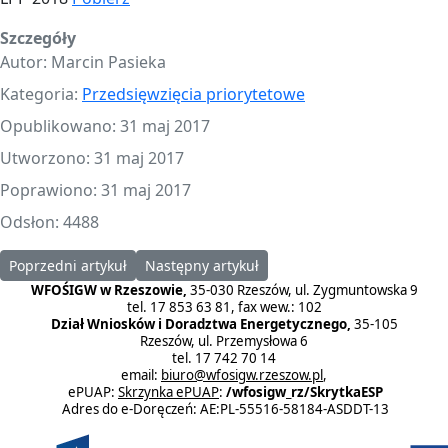
Szczegóły
Autor:
Marcin Pasieka
Kategoria:
Przedsięwzięcia priorytetowe
Opublikowano: 31 maj 2017
Utworzono: 31 maj 2017
Poprawiono: 31 maj 2017
Odsłon: 4488
Poprzedni artykuł: Przedsięwzięcia priorytetowe na rok 2019
Następny artykuł: Przedsięwzięcia prioryteto
Poprzedni artykuł
Następny artykuł
WFOŚIGW w Rzeszowie,
35-030 Rzeszów, ul. Zygmuntowska 9
tel. 17 853 63 81, fax wew.: 102
Dział Wniosków i Doradztwa Energetycznego,
35-105
Rzeszów, ul. Przemysłowa 6
tel. 17 742 70 14
email:
biuro@wfosigw.rzeszow.pl
,
ePUAP:
Skrzynka ePUAP
:
/wfosigw_rz/SkrytkaESP
Adres do e-Doręczeń: AE:PL-55516-58184-ASDDT-13