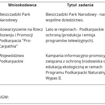
Wnioskodawca
Tytuł zadania
Bieszczadzki Park
Bieszczadzki Park Narodowy - na
Narodowy
wspólne dziedzictwo.
Stowarzyszenie na Rzecz
Lato w regionach - Podkarpackie
Rozwoju i Promocji
ochroną (produkcja i emisja
Podkarpacia "Pro-
programów telewizyjnych).
Carpathia"
Województwo
Kampania informacyjno-promocy
Podkarpackie
związana z ochroną środowiska 
edukacją ekologiczną w ramach
Programu Podkarpacki Naturaln
Wypas II.
ŚiGW: