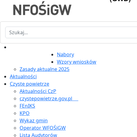
Szukaj
Nabory
Wzory wniosków
Zasady aktualne 2025
Aktualności
Czyste powietrze
Aktualności CzP
czystepowietrze.gov.pl
FEnIKS
KPO
Wykaz gmin
Operator WFOŚiGW
Lista Audytorów