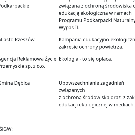
Podkarpackie
związana z ochroną środowiska 
edukacją ekologiczną w ramach
Programu Podkarpacki Naturaln
Wypas II.
Miasto Rzeszów
Kampania edukacyjno-ekologicz
zakresie ochrony powietrza.
Agencja Reklamowa Życie
Ekologia - to się opłaca.
Przemyskie sp. z o.o.
Gmina Dębica
Upowszechnianie zagadnień
związanych
z ochroną środowiska oraz z za
edukacji ekologicznej w mediach.
OŚiGW: