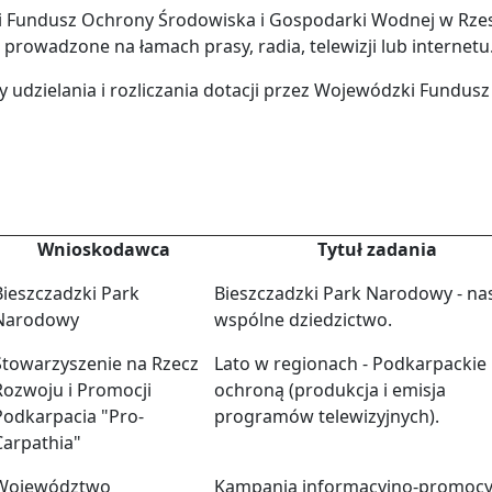
 Fundusz Ochrony Środowiska i Gospodarki Wodnej w Rzes
prowadzone na łamach prasy, radia, telewizji lub internetu
ady udzielania i rozliczania dotacji przez Wojewódzki Fun
Wnioskodawca
Tytuł zadania
Bieszczadzki Park
Bieszczadzki Park Narodowy - na
Narodowy
wspólne dziedzictwo.
Stowarzyszenie na Rzecz
Lato w regionach - Podkarpackie
Rozwoju i Promocji
ochroną (produkcja i emisja
Podkarpacia "Pro-
programów telewizyjnych).
Carpathia"
Województwo
Kampania informacyjno-promocy