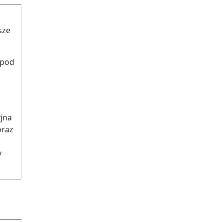
sze
 pod
jna
oraz
y