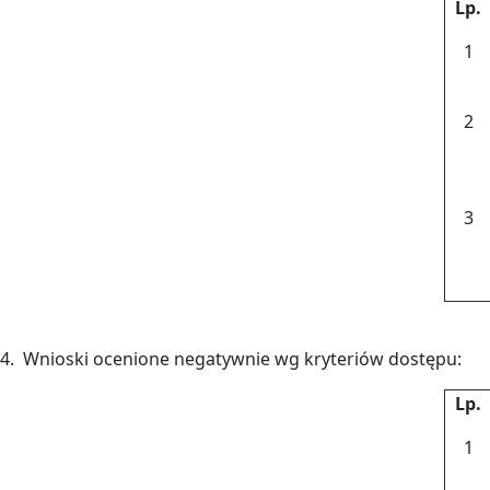
Lp.
1
2
3
4. Wnioski ocenione negatywnie wg kryteriów dostępu:
Lp.
1