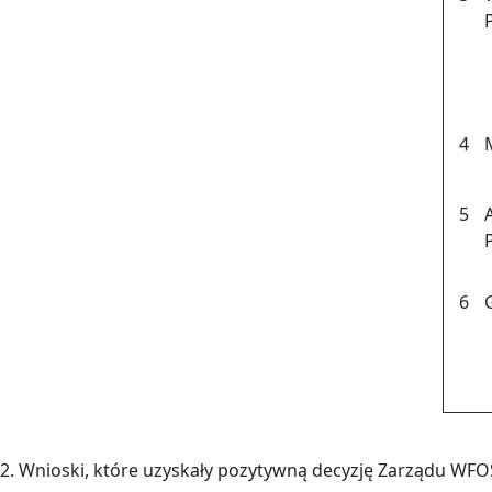
4
5
6
2. Wnioski, które uzyskały pozytywną decyzję Zarządu WF