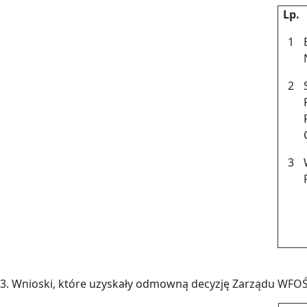
Lp.
1
2
3
3. Wnioski, które uzyskały odmowną decyzję Zarządu WFO