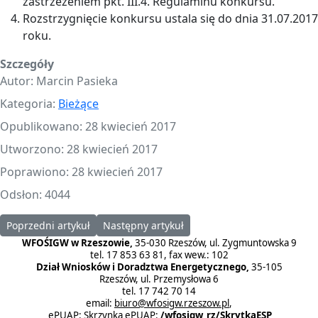
zastrzeżeniem pkt. III.4. Regulaminu konkursu.
Rozstrzygnięcie konkursu ustala się do dnia 31.07.2017
roku.
Szczegóły
Autor:
Marcin Pasieka
Kategoria:
Bieżące
Opublikowano: 28 kwiecień 2017
Utworzono: 28 kwiecień 2017
Poprawiono: 28 kwiecień 2017
Odsłon: 4044
Poprzedni artykuł: Wyniki konkursu organizowanego przez WFOŚi
Następny artykuł: Ogłoszenie o naborze wnio
Poprzedni artykuł
Następny artykuł
WFOŚIGW w Rzeszowie,
35-030 Rzeszów, ul. Zygmuntowska 9
tel. 17 853 63 81, fax wew.: 102
Dział Wniosków i Doradztwa Energetycznego,
35-105
Rzeszów, ul. Przemysłowa 6
tel. 17 742 70 14
email:
biuro@wfosigw.rzeszow.pl
,
ePUAP:
Skrzynka ePUAP
:
/wfosigw_rz/SkrytkaESP