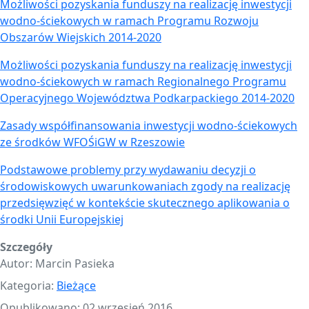
Możliwości pozyskania funduszy na realizację inwestycji
wodno-ściekowych w ramach Programu Rozwoju
Obszarów Wiejskich 2014-2020
Możliwości pozyskania funduszy na realizację inwestycji
wodno-ściekowych w ramach Regionalnego Programu
Operacyjnego Województwa Podkarpackiego 2014-2020
Zasady współfinansowania inwestycji wodno-ściekowych
ze środków WFOŚiGW w Rzeszowie
Podstawowe problemy przy wydawaniu decyzji o
środowiskowych uwarunkowaniach zgody na realizację
przedsięwzięć w kontekście skutecznego aplikowania o
środki Unii Europejskiej
Szczegóły
Autor:
Marcin Pasieka
Kategoria:
Bieżące
Opublikowano: 02 wrzesień 2016