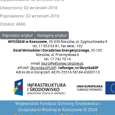
Utworzono: 02 wrzesień 2016
Poprawiono: 02 wrzesień 2016
Odsłon: 4666
Poprzedni artykuł: Poprawa Jakości Powietrza
Następny artykuł: Dotacje z WFOŚiGW w Rzes
Poprzedni artykuł
Następny artykuł
WFOŚIGW w Rzeszowie,
35-030 Rzeszów, ul. Zygmuntowska 9
tel. 17 853 63 81, fax wew.: 102
Dział Wniosków i Doradztwa Energetycznego,
35-105
Rzeszów, ul. Przemysłowa 6
tel. 17 742 70 14
email:
biuro@wfosigw.rzeszow.pl
,
ePUAP:
Skrzynka ePUAP
:
/wfosigw_rz/SkrytkaESP
Adres do e-Doręczeń: AE:PL-55516-58184-ASDDT-13
Wojewódzki Fundusz Ochrony Środowiska i
Gospodarki Wodnej w Rzeszowie © 2024