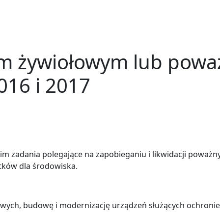
kom żywiołowym lub pow
016 i 2017
m zadania polegające na zapobieganiu i likwidacji poważny
utków dla środowiska.
łowych, budowę i modernizację urządzeń służących ochroni