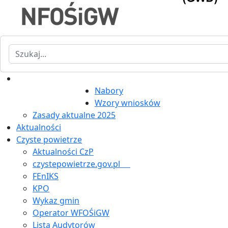
Szukaj
Nabory
Wzory wniosków
Zasady aktualne 2025
Aktualności
Czyste powietrze
Aktualności CzP
czystepowietrze.gov.pl
FEnIKS
KPO
Wykaz gmin
Operator WFOŚiGW
Lista Audytorów