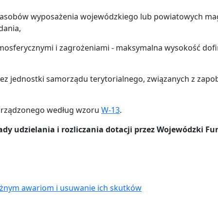
nie zasobów wyposażenia wojewódzkiego lub powiatowych
dania,
tmosferycznymi i zagrożeniami - maksymalna wysokość dof
ez jednostki samorządu terytorialnego, związanych z zapob
sporządzonego według wzoru
W-13
.
sady udzielania i rozliczania dotacji przez Wojewódzki
żnym awariom i usuwanie ich skutków