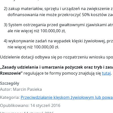
2) zakup materiałów, sprzętu i urządzeń na zwiększe
dofinansowania nie może przekroczyć 50% kosztów za
3) System ostrzegania przed gwałtownymi zjawiskami a
ale nie więcej niż 100.000,00 zł,
4) wykonywanie zadań na wypadek klęski żywiołowej, prz
nie więcej niż 100.000,00 zł.
Udzielenie dotacji odbywa się po rozpatrzeniu wniosku 
„Zasady udzielania i umarzania pożyczek oraz tryb i za
Rzeszowie”
regulujące te formy pomocy znajdują się
tutaj
.
Szczegóły
Autor:
Marcin Pasieka
Kategoria:
Przeciwdziałanie klęskom żywiołowym lub powa
Opublikowano: 14 styczeń 2016