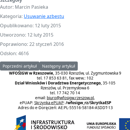
Szczegóły
Autor:
Marcin Pasieka
Kategoria:
Usuwanie azbestu
Opublikowano: 12 luty 2015
Utworzono: 12 luty 2015
Poprawiono: 22 styczeń 2016
Odsłon: 4616
Poprzedni artykuł: Program "Usuwanie wyrobów zawierających azb
Następny artykuł: Program "Usuwanie wyrobó
Poprzedni artykuł
Następny artykuł
WFOŚIGW w Rzeszowie,
35-030 Rzeszów, ul. Zygmuntowska 9
tel. 17 853 63 81, fax wew.: 102
Dział Wniosków i Doradztwa Energetycznego,
35-105
Rzeszów, ul. Przemysłowa 6
tel. 17 742 70 14
email:
biuro@wfosigw.rzeszow.pl
,
ePUAP:
Skrzynka ePUAP
:
/wfosigw_rz/SkrytkaESP
Adres do e-Doręczeń: AE:PL-55516-58184-ASDDT-13