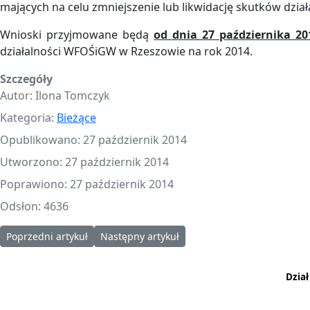
mających na celu zmniejszenie lub likwidację skutków dzia
Wnioski przyjmowane będą
od dnia 27 października 20
działalności WFOŚiGW w Rzeszowie na rok 2014.
Szczegóły
Autor:
Ilona Tomczyk
Kategoria:
Bieżące
Opublikowano: 27 październik 2014
Utworzono: 27 październik 2014
Poprawiono: 27 październik 2014
Odsłon: 4636
Poprzedni artykuł: Prawie 50 polskich miast podjęło walkę ze sm
Następny artykuł: Informacja o zamknięciu w
Poprzedni artykuł
Następny artykuł
Dzia