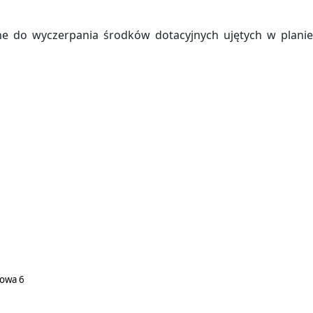
e do wyczerpania środków dotacyjnych ujętych w plani
iedziny Edukacja Ekologiczna i Ochrona różnorodności biologiczne
łowa 6