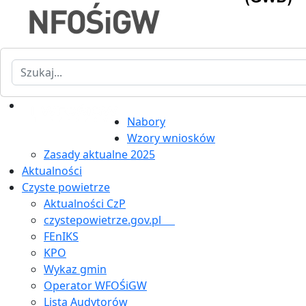
Szukaj
Nabory
Wzory wniosków
Zasady aktualne 2025
Aktualności
Czyste powietrze
Aktualności CzP
czystepowietrze.gov.pl
FEnIKS
KPO
Wykaz gmin
Operator WFOŚiGW
Lista Audytorów