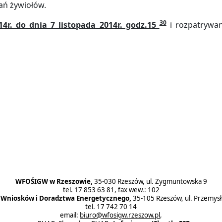
łań żywiołów.
30
14r. do dnia 7 listopada 2014r. godz.15
i rozpatrywan
ogiem
 roku 2014 naboru wniosków o dofinansowanie w formie dotacji z dz
WFOŚIGW w Rzeszowie,
35-030 Rzeszów, ul. Zygmuntowska 9
tel. 17 853 63 81, fax wew.: 102
ł Wniosków i Doradztwa Energetycznego,
35-105 Rzeszów, ul. Przemys
tel. 17 742 70 14
email:
biuro@wfosigw.rzeszow.pl
,