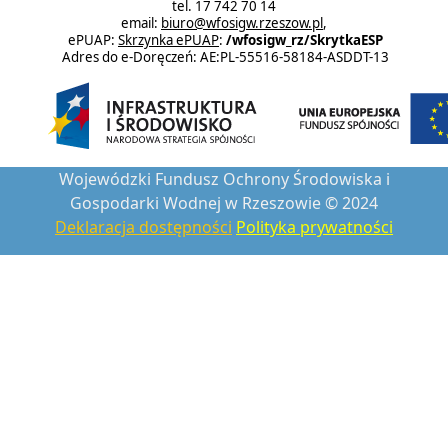
tel. 17 742 70 14
email:
biuro@wfosigw.rzeszow.pl
,
ePUAP:
Skrzynka ePUAP
:
/wfosigw_rz/SkrytkaESP
Adres do e-Doręczeń: AE:PL-55516-58184-ASDDT-13
Wojewódzki Fundusz Ochrony Środowiska i
Gospodarki Wodnej w Rzeszowie © 2024
Deklaracja dostępności
Polityka prywatności