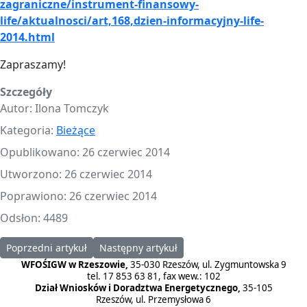
zagraniczne/instrument-finansowy-
life/aktualnosci/art,168,dzien-informacyjny-life-
2014.html
Zapraszamy!
Szczegóły
Autor:
Ilona Tomczyk
Kategoria:
Bieżące
Opublikowano: 26 czerwiec 2014
Utworzono: 26 czerwiec 2014
Poprawiono: 26 czerwiec 2014
Odsłon: 4489
Poprzedni artykuł: Informacja o zamknięciu w roku 2014 naboru w
Następny artykuł: Zapytanie ofertowe na za
Poprzedni artykuł
Następny artykuł
WFOŚIGW w Rzeszowie,
35-030 Rzeszów, ul. Zygmuntowska 9
tel. 17 853 63 81, fax wew.: 102
Dział Wniosków i Doradztwa Energetycznego,
35-105
Rzeszów, ul. Przemysłowa 6