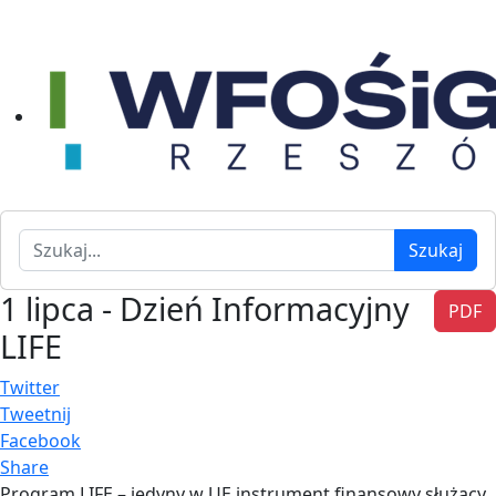
Szukaj
Szukaj
1 lipca - Dzień Informacyjny
PDF
LIFE
Twitter
Tweetnij
Facebook
Share
Program LIFE – jedyny w UE instrument finansowy służący