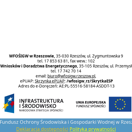
e za 2014 rok
WFOŚiGW w Rzeszowie za 2012 rok
WFOŚIGW w Rzeszowie,
35-030 Rzeszów, ul. Zygmuntowska 9
tel. 17 853 63 81, fax wew.: 102
ł Wniosków i Doradztwa Energetycznego,
35-105 Rzeszów, ul. Przemys
tel. 17 742 70 14
email:
biuro@wfosigw.rzeszow.pl
,
ePUAP:
Skrzynka ePUAP
:
/wfosigw_rz/SkrytkaESP
Adres do e-Doręczeń: AE:PL-55516-58184-ASDDT-13
Fundusz Ochrony Środowiska i Gospodarki Wodnej w Rzes
Deklaracja dostępności
Polityka prywatności