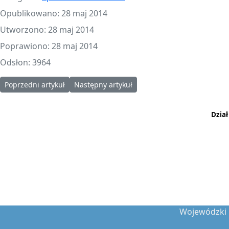
Opublikowano: 28 maj 2014
Utworzono: 28 maj 2014
Poprawiono: 28 maj 2014
Odsłon: 3964
Poprzedni artykuł: Sprawozdanie finansowe WFOŚiGW w Rzeszowi
Następny artykuł: Sprawozdanie finansowe 
Poprzedni artykuł
Następny artykuł
Dzia
Wojewódzki 