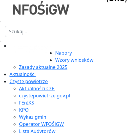
Szukaj
Nabory
Wzory wniosków
Zasady aktualne 2025
Aktualności
Czyste powietrze
Aktualności CzP
czystepowietrze.gov.pl
FEnIKS
KPO
Wykaz gmin
Operator WFOŚiGW
Lista Audytorów