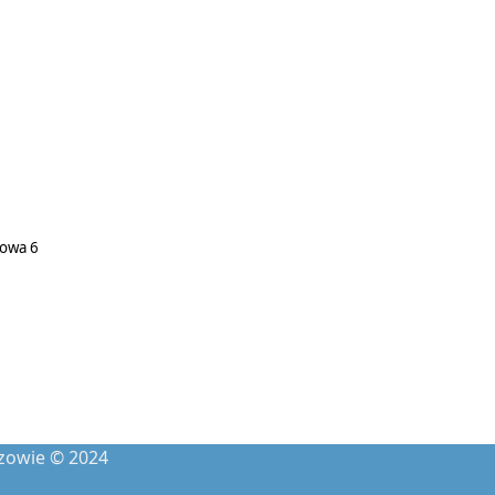
łowa 6
zowie © 2024