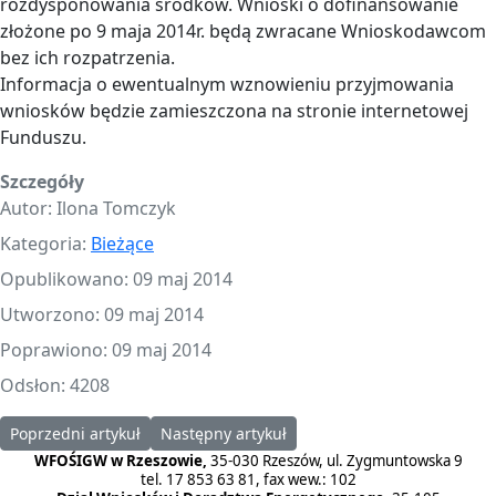
rozdysponowania środków. Wnioski o dofinansowanie
złożone po 9 maja 2014r. będą zwracane Wnioskodawcom
bez ich rozpatrzenia.
Informacja o ewentualnym wznowieniu przyjmowania
wniosków będzie zamieszczona na stronie internetowej
Funduszu.
Szczegóły
Autor:
Ilona Tomczyk
Kategoria:
Bieżące
Opublikowano: 09 maj 2014
Utworzono: 09 maj 2014
Poprawiono: 09 maj 2014
Odsłon: 4208
Poprzedni artykuł: Informacja o projekcie edukacyjnym Ministers
Następny artykuł: Informacja o zamknięciu w
Poprzedni artykuł
Następny artykuł
WFOŚIGW w Rzeszowie,
35-030 Rzeszów, ul. Zygmuntowska 9
tel. 17 853 63 81, fax wew.: 102