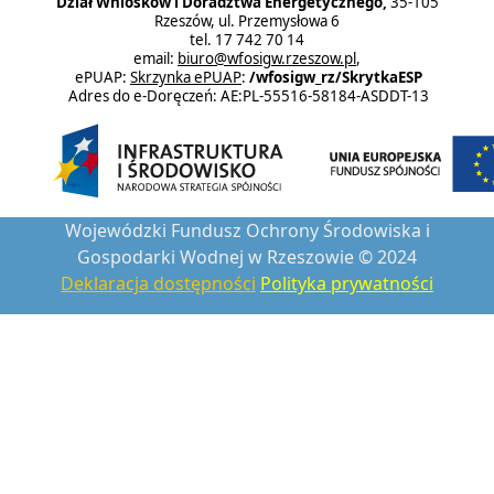
Dział Wniosków i Doradztwa Energetycznego,
35-105
Rzeszów, ul. Przemysłowa 6
tel. 17 742 70 14
email:
biuro@wfosigw.rzeszow.pl
,
ePUAP:
Skrzynka ePUAP
:
/wfosigw_rz/SkrytkaESP
Adres do e-Doręczeń: AE:PL-55516-58184-ASDDT-13
Wojewódzki Fundusz Ochrony Środowiska i
Gospodarki Wodnej w Rzeszowie © 2024
Deklaracja dostępności
Polityka prywatności