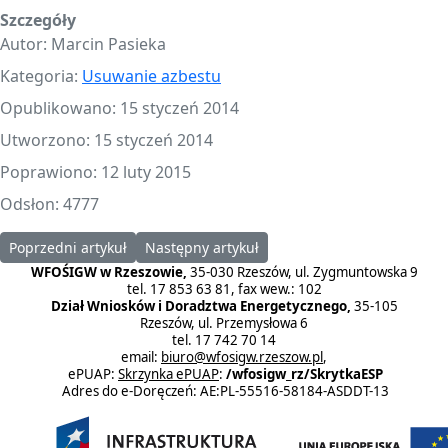
Szczegóły
Autor:
Marcin Pasieka
Kategoria:
Usuwanie azbestu
Opublikowano: 15 styczeń 2014
Utworzono: 15 styczeń 2014
Poprawiono: 12 luty 2015
Odsłon: 4777
Poprzedni artykuł: Program "Usuwanie wyrobów zawierających azb
Następny artykuł: Program "Usuwanie wyrobó
Poprzedni artykuł
Następny artykuł
WFOŚIGW w Rzeszowie,
35-030 Rzeszów, ul. Zygmuntowska 9
tel. 17 853 63 81, fax wew.: 102
Dział Wniosków i Doradztwa Energetycznego,
35-105
Rzeszów, ul. Przemysłowa 6
tel. 17 742 70 14
email:
biuro@wfosigw.rzeszow.pl
,
ePUAP:
Skrzynka ePUAP
:
/wfosigw_rz/SkrytkaESP
Adres do e-Doręczeń: AE:PL-55516-58184-ASDDT-13