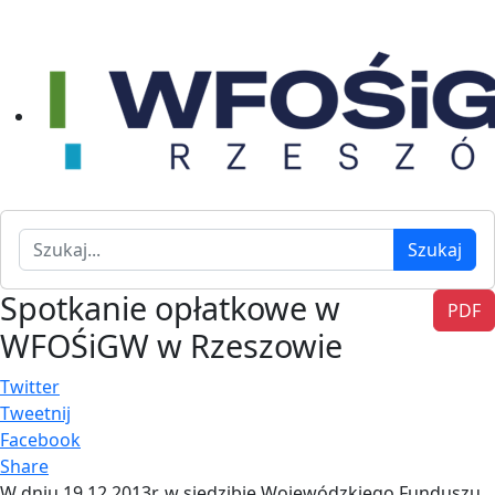
Szukaj
Szukaj
Spotkanie opłatkowe w
PDF
WFOŚiGW w Rzeszowie
Twitter
Tweetnij
Facebook
Share
W dniu 19.12.2013r. w siedzibie Wojewódzkiego Funduszu