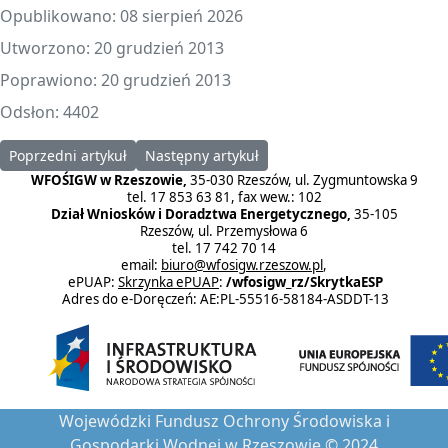
Opublikowano: 08 sierpień 2026
Utworzono: 20 grudzień 2013
Poprawiono: 20 grudzień 2013
Odsłon: 4402
Poprzedni artykuł: Ogłoszenie o naborze wniosków na rok 2014 
Następny artykuł: 20 miliardów euro na ekol
Poprzedni artykuł
Następny artykuł
WFOŚIGW w Rzeszowie,
35-030 Rzeszów, ul. Zygmuntowska 9
tel. 17 853 63 81, fax wew.: 102
Dział Wniosków i Doradztwa Energetycznego,
35-105
Rzeszów, ul. Przemysłowa 6
tel. 17 742 70 14
email:
biuro@wfosigw.rzeszow.pl
,
ePUAP:
Skrzynka ePUAP
:
/wfosigw_rz/SkrytkaESP
Adres do e-Doręczeń: AE:PL-55516-58184-ASDDT-13
Wojewódzki Fundusz Ochrony Środowiska i
Gospodarki Wodnej w Rzeszowie © 2024