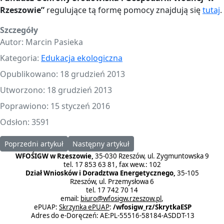
Rzeszowie”
regulujące tą formę pomocy znajdują się
tutaj
.
Szczegóły
Autor:
Marcin Pasieka
Kategoria:
Edukacja ekologiczna
Opublikowano: 18 grudzień 2013
Utworzono: 18 grudzień 2013
Poprawiono: 15 styczeń 2016
Odsłon: 3591
Poprzedni artykuł: Edukacja ekologiczna 2016 i 2017
Następny artykuł: Edukacja ekologiczna 2013
Poprzedni artykuł
Następny artykuł
WFOŚIGW w Rzeszowie,
35-030 Rzeszów, ul. Zygmuntowska 9
tel. 17 853 63 81, fax wew.: 102
Dział Wniosków i Doradztwa Energetycznego,
35-105
Rzeszów, ul. Przemysłowa 6
tel. 17 742 70 14
email:
biuro@wfosigw.rzeszow.pl
,
ePUAP:
Skrzynka ePUAP
:
/wfosigw_rz/SkrytkaESP
Adres do e-Doręczeń: AE:PL-55516-58184-ASDDT-13