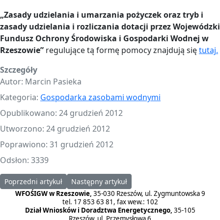
„Zasady udzielania i umarzania pożyczek oraz tryb i
zasady udzielania i rozliczania dotacji przez Wojewódzki
Fundusz Ochrony Środowiska i Gospodarki Wodnej w
Rzeszowie”
regulujące tą formę pomocy znajdują się
tutaj.
Szczegóły
Autor:
Marcin Pasieka
Kategoria:
Gospodarka zasobami wodnymi
Opublikowano: 24 grudzień 2012
Utworzono: 24 grudzień 2012
Poprawiono: 31 grudzień 2012
Odsłon: 3339
Poprzedni artykuł: Gospodarka zasobami wodnymi 2014
Następny artykuł: Gospodarka zasobami wo
Poprzedni artykuł
Następny artykuł
WFOŚIGW w Rzeszowie,
35-030 Rzeszów, ul. Zygmuntowska 9
tel. 17 853 63 81, fax wew.: 102
Dział Wniosków i Doradztwa Energetycznego,
35-105
Rzeszów, ul. Przemysłowa 6