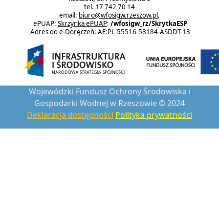
tel. 17 742 70 14
email:
biuro@wfosigw.rzeszow.pl
,
ePUAP:
Skrzynka ePUAP
:
/wfosigw_rz/SkrytkaESP
Adres do e-Doręczeń: AE:PL-55516-58184-ASDDT-13
Wojewódzki Fundusz Ochrony Środowiska i
Gospodarki Wodnej w Rzeszowie © 2024
Deklaracja dostępności
Polityka prywatności